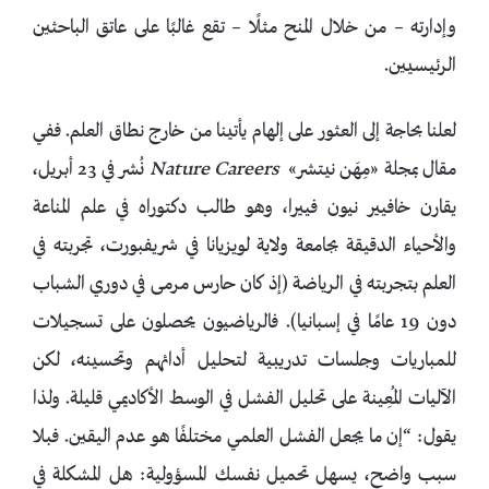
وإدارته – من خلال المنح مثلًا – تقع غالبًا على عاتق الباحثين
الرئيسيين.
لعلنا بحاجة إلى العثور على إلهام يأتينا من خارج نطاق العلم. ففي
مقال بمجلة «مِهَن نيتشر»
Nature Careers
نُشر في 23 أبريل،
يقارن خافيير نيون فييرا، وهو طالب دكتوراه في علم المناعة
والأحياء الدقيقة بجامعة ولاية لويزيانا في شريفبورت، تجربته في
العلم بتجربته في الرياضة (إذ كان حارس مرمى في دوري الشباب
دون 19 عامًا في إسبانيا). فالرياضيون يحصلون على تسجيلات
للمباريات وجلسات تدريبية لتحليل أدائهم وتحسينه، لكن
الآليات المُعِينة على تحليل الفشل في الوسط الأكاديمي قليلة. ولذا
يقول: “إن ما يجعل الفشل العلمي مختلفًا هو عدم اليقين. فبلا
سبب واضح، يسهل تحميل نفسك المسؤولية: هل المشكلة في