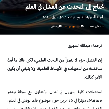
نحتاج إلى التحدث عن الفشل في العلم
المجلة الدولية للعلوم: نيتشر / 30 أبريل 2026
7 مايو 2026
0
1٬044
3 دقائق
ترجمة: عبدالله الشهري
إن الفشل جزء لا يتجزأ من البحث العلمي، لكن غالبًا ما تُعدّ
مناقشته من المحرّمات في الأوساط العلمية، ولا ينبغي أن يكون
الأمر كذلك.
استضافت كلية إمبريال في لندن، بالتعاون مع مجلة نيتشر
Nature
، مؤتمرًا في 16 أبريل حول موضوع قلّما نوقش في العلم: