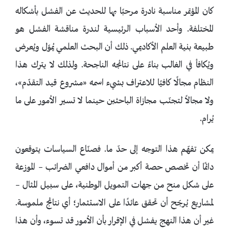
كان المؤتمر مناسبة نادرة مرحبًا بها للحديث عن الفشل بأشكاله
المختلفة. وأحد الأسباب الرئيسية لندرة مناقشة الفشل هو
طبيعة بنية العلم الأكاديمي. ذلك أن البحث العلمي يُموّل ويُعرض
ويُكافأ في الغالب بناءً على نتائجه الناجحة. ولذلك لا يترك هذا
النظام مجالًا كافيًا للاعتراف بشيء اسمه «مشروع قيد التقدّم»،
ولا مجالاً لتجنّب مجازاة الباحثين حينما لا تسير الأمور على ما
يُرام.
يمكن تفهّم هذا التوجه إلى حدّ ما. فصنّاع السياسات يتوقعون
دائمًا أن تخصص حصة أكبر من أموال دافعي الضرائب – الموزعة
على شكل منح من جهات التمويل الوطنية، على سبيل المثال –
لمشاريع يُرجّح أن تحقق عائدًا على الاستثمار؛ أي نتائج ملموسة.
غير أن هذا النهج يفشل في الإقرار بأن الأمور قد تسوء، وأن هذا