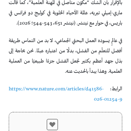
بالإقرار بأن الشك “مكوّن متأصل في المهنة العلمية”، كما قالت
ماري-إميلي تيريه، عالمة الأحياء الخلوية في كوليج دو فرانس في
باريس، في حوار مع نيتشر. (نيتشر 651، 543-544؛ 2026).
في عالمٍ يسوده العمل البحثي الجماعي، لا بد من التماس طريقة
أفضل للتعلّم من الفشل، بدلًا من اعتباره عبئًا. نحن بحاجة إلى
بذل جهد أعظم بكثير لجعل الفشل جزءًا طبيعيًا من العملية
العلمية. وهذا يبدأ بالحديث عنه.
الرابط:
https://www.nature.com/articles/d41586-
026-01254-9