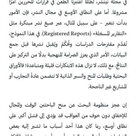
في مجلة نيتشر، لطالما اعتبرنا الطعن في قرارات المحررين أمرًا
مشروعًا. أما على النطاق الأوسع في مجال النشر، فإن الأمور
بدأت تتغير – على سبيل المثال، عبر صيغ نشر مبتكرة مثل
«التقارير المسجّلة» (Registered Reports). في هذا النموذج،
تُقدَّم مقترحات الدراسات وتُحَكَّمُ ويُقبل نشرها قبل جمع
البيانات، الأمر الذي يعزز الصرامة المنهجية بدلًا من التركيز على
النتائج. مع ذلك، لا تزال هذه الابتكارات قليلة ومتباعدة؛ فالأوراق
البحثية وطلبات المنح والسير الذاتية لا تتضمن عادةً التجارب أو
المشاريع غير الناجحة.
إن عجز منظومة البحث عن منح الباحثين الوقت والمجال
للإخفاق دون خوف من العواقب قد يؤدي إلى فشل أكبر. على
نطاق أوسع، ربما كان هذا أحد أسباب ما تشير إليه بعض