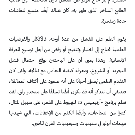
الفشل. لم يمرّ نجاح مؤتمر عن الفشل دون ملاحظة؛ فإلى جانب
الطابع الساخر الذي ظهر به، كان هناك أيضًا متسع لنقاشات
جادة ومثمرة.
يقوم العلم على الفشل من عدة أوجه. فالأفكار والفرضيات
العلمية تحتاج إلى اختبار وتنقيح أو رفض من أجل توسيع المعرفة
الإنسانية. وهذا يعني أن على الباحثين توقّع احتمال فشل
التجربة أو المشروع، ومعرفة كيفية التعامل مع نتائجه. ولئن كان
التقدم العلمي يُصوَّر أحيانًا على أنه صعود على أكتاف العمالقة،
فينبغي أن نتذكر أنه قد يكون أيضًا تسلقًا على منحدر زلق. لقد
تعلم برنامج «أرتيميس 2» للهبوط على القمر، على سبيل المثال،
كثيرًا من النجاحات، وأيضًا الكثير من الإخفاقات، التي شهدتها
مهمات أبولو في ستينيات وسبعينيات القرن الماضي.