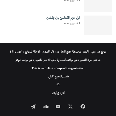
21 يوليو 2026
ابنُ حزمٍ الأندلسيِّ بينَ قِصَّتَين
18 يوليو 2026
موقع غير ربحي | الحقوق محفوظة ويمنع النقل دون ذكر للمصدر بالإحالة للموقع © 2026 أثارة
قد تعبر المواد المنشورة عن مواقف أصحابها لكنها لا تعبر بالضرورة عن موقف الموقع
This is an online non-profit organization
تفعيل الوضع الليلي:
الوضع
أثارة في أرقام
المظلم
فيسبوك
‫X
‫YouTube
ساوند
تيلقرام