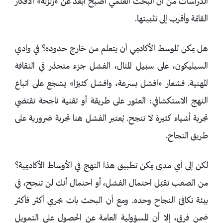
الدراسات من أن البحث العلمي أصبح أبعد عن «زلزلة» الأفكار
القائمة وأقرب إلى تثبيتها.
هل يمكن للوسط الأكاديمي أن يتعلم من خارج حدوده؟ في وادي
السيليكون، على سبيل المثال، الفشل جزء متجذر في الثقافة
المهنية. فشعار «افشل بسرعة، وافشل كثيرًا» يشجع على اتباع
النهج الاستكشافي: العثور على طريقة أو تقنية ناجحة تقتضي
تجربة أشياء كثيرة لا تنجح. يُعتبر الفشل هنا تجربة ضرورية على
طريق النجاح.
لكن إلى أي مدى يمكن تطبيق هذا النهج في الأوساط الأكاديمية؟
من الصعب تقبّل احتمال الفشل، أو احتمال أنك لن تنجح، في
بيئة تكافئ النجاح وحده. ومع أن البحث بات يجري أكثر فأكثر
ضمن فرق، إلا أن المسؤولية العامة عن الحصول على التمويل